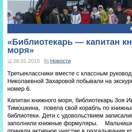
4
5
«Библиотекарь — капитан к
моря»
26.01.2015
Новости
Третьеклассники вместе с классным руково
Николаевной Захаровой побывали на экскур
номер 6.
Капитан книжного моря, библиотекарь Зоя И
Тимошкина, повела свой корабль по книжны
библиотеки. Дети с удовольствием записалис
заполнили книжные формуляры. Мальчишки
приняли активное участие в разгадывании к