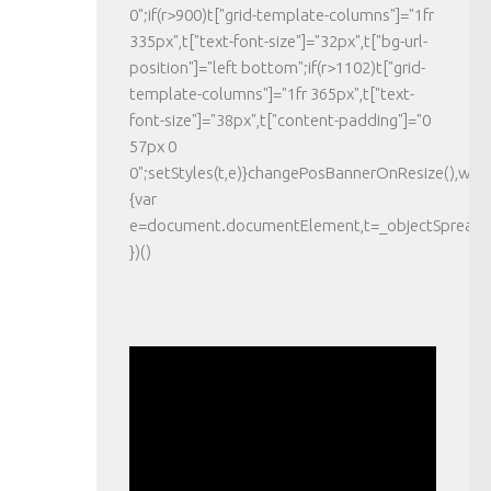
0";if(r>900)t["grid-template-columns"]="1fr
335px",t["text-font-size"]="32px",t["bg-url-
position"]="left bottom";if(r>1102)t["grid-
template-columns"]="1fr 365px",t["text-
font-size"]="38px",t["content-padding"]="0
57px 0
0";setStyles(t,e)}changePosBannerOnResize(),wi
{var
e=document.documentElement,t=_objectSpread({},
})()