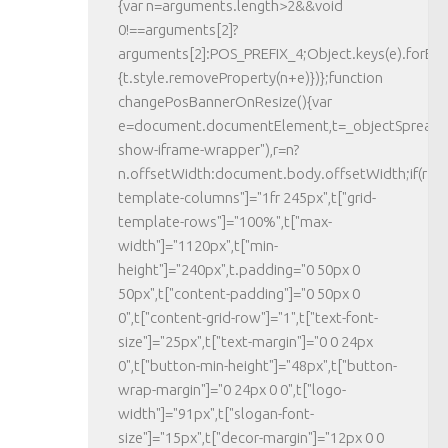
{var n=arguments.length>2&&void
0!==arguments[2]?
arguments[2]:POS_PREFIX_4;Object.keys(e).forEac
{t.style.removeProperty(n+e)})};function
changePosBannerOnResize(){var
e=document.documentElement,t=_objectSpread({}
show-iframe-wrapper"),r=n?
n.offsetWidth:document.body.offsetWidth;if(r>623
template-columns"]="1fr 245px",t["grid-
template-rows"]="100%",t["max-
width"]="1120px",t["min-
height"]="240px",t.padding="0 50px 0
50px",t["content-padding"]="0 50px 0
0",t["content-grid-row"]="1",t["text-font-
size"]="25px",t["text-margin"]="0 0 24px
0",t["button-min-height"]="48px",t["button-
wrap-margin"]="0 24px 0 0",t["logo-
width"]="91px",t["slogan-font-
size"]="15px",t["decor-margin"]="12px 0 0