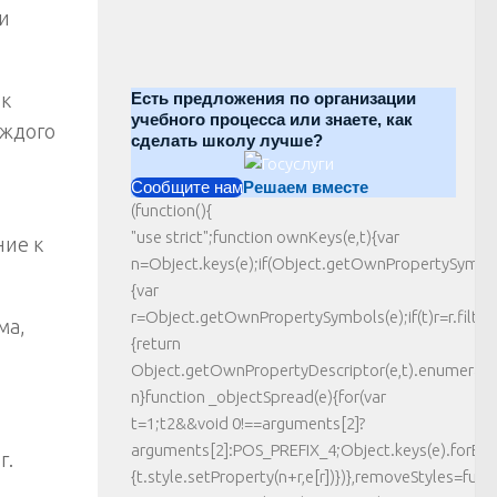
и
 к
Есть предложения по организации
учебного процесса или знаете, как
аждого
сделать школу лучше?
Сообщите нам
Решаем вместе
(function(){
"use strict";function ownKeys(e,t){var
ние к
n=Object.keys(e);if(Object.getOwnPropertySymbo
{var
r=Object.getOwnPropertySymbols(e);if(t)r=r.filter(
ма,
{return
Object.getOwnPropertyDescriptor(e,t).enumerable}
n}function _objectSpread(e){for(var
t=1;t2&&void 0!==arguments[2]?
arguments[2]:POS_PREFIX_4;Object.keys(e).forEach
г.
{t.style.setProperty(n+r,e[r])})},removeStyles=funct