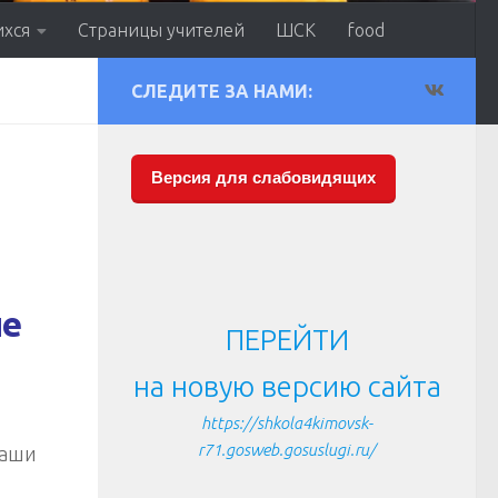
ихся
Страницы учителей
ШСК
food
СЛЕДИТЕ ЗА НАМИ:
Версия для слабовидящих
ие
ПЕРЕЙТИ
на новую версию сайта
https://shkola4kimovsk-
r71.gosweb.gosuslugi.ru/
наши