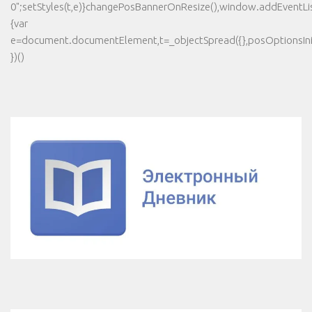
0";setStyles(t,e)}changePosBannerOnResize(),window.addEventLi
{var
e=document.documentElement,t=_objectSpread({},posOptionsInit
})()