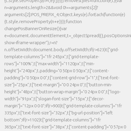
{t.style.setProperty(n+r,e[r])})},removeStyles=function(e,t){var
n=arguments.length>2&&void 0!==arguments[2]?
arguments[2]:POS_PREFIX_4;Object.keys(e).forEach(function(e)
{t.style.removeProperty(n+e)})};function
changePosBannerOnResize(){var
e=document.documentElement,t=_objectSpread({},posOptionsInit
show-iframe-wrapper"),r=n?
n.offsetWidth:document.body.offsetWidth;if(r>623)t["grid-
template-columns"]="1fr 245px",t["grid-template-
rows"]="100%",t["max-width"]="1120px",t["min-
height"]="240px",t.padding="0 50px 0 50px",t["content-
padding"]="0 50px 0 0",t["content-grid-row"]="1",t["text-font-
size"]="25px",t["text-margin"]="0 0 24px 0",t["button-min-
height"]="48px",t["button-wrap-margin"]="0 24px 0 0",t["logo-
width"]="91px",t["slogan-font-size"]="15px",t["decor-
margin"]="12px 0 0 0";if(r>900)t["grid-template-columns"]="1fr
335px",t["text-font-size"]="32px",t["bg-url-position"]="left
bottom";if(r>1102)t["grid-template-columns"]="1fr
365px",t["text-font-size"]="38px",t["content-padding"]="0 57px 0