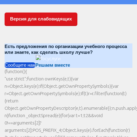
Версия для слабовидящих
Есть предложения по организации учебного процесса
или знаете, как сделать школу лучше?
Сообщите нам
Решаем вместе
(function(){
"use strict";function ownKeys(e,t){var
n=Object.keys(e);if(Object.getOwnPropertySymbols){var
r=Object.getOwnPropertySymbols(e);if(t)r=r.filter(function(t)
{return
Object.getOwnPropertyDescriptor(e,t).enumerable});n.push.apply(
n}function _objectSpread(e){for(var t=1;t2&&void
0!==arguments[2]?
arguments[2]:POS_PREFIX_4;Object.keys(e).forEach(function(r)