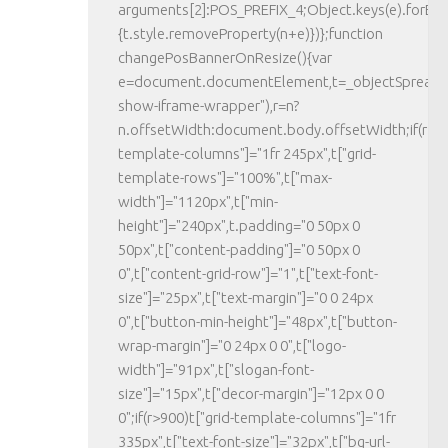
arguments[2]:POS_PREFIX_4;Object.keys(e).forEac
{t.style.removeProperty(n+e)})};function
changePosBannerOnResize(){var
e=document.documentElement,t=_objectSpread({}
show-iframe-wrapper"),r=n?
n.offsetWidth:document.body.offsetWidth;if(r>623
template-columns"]="1fr 245px",t["grid-
template-rows"]="100%",t["max-
width"]="1120px",t["min-
height"]="240px",t.padding="0 50px 0
50px",t["content-padding"]="0 50px 0
0",t["content-grid-row"]="1",t["text-font-
size"]="25px",t["text-margin"]="0 0 24px
0",t["button-min-height"]="48px",t["button-
wrap-margin"]="0 24px 0 0",t["logo-
width"]="91px",t["slogan-font-
size"]="15px",t["decor-margin"]="12px 0 0
0";if(r>900)t["grid-template-columns"]="1fr
335px",t["text-font-size"]="32px",t["bg-url-