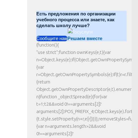
Есть предложения по организации
учебного процесса или знаете, как
сделать школу лучше?
Сообщите нам
Решаем вместе
(function(){
"use strict";function ownKeys(e,t){var
n=Object.keys(e);if(Object.getOwnPropertySymbo
{var
r=Object.getOwnPropertySymbols(e);if(t)r=r.filter(
{return
Object.getOwnPropertyDescriptor(e,t).enumerable}
n}function _objectSpread(e){for(var
t=1;t2&&void 0!==arguments[2]?
arguments[2]:POS_PREFIX_4;Object.keys(e).forEach
{t.style.setProperty(n+r,e[r])})},removeStyles=funct
{var n=arguments.length>2&&void
0!==arguments[2]?