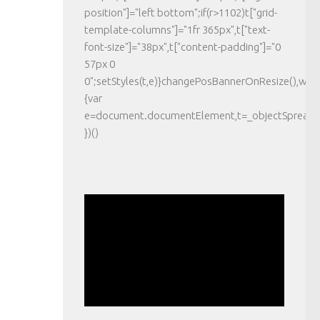
position"]="left bottom";if(r>1102)t["grid-
template-columns"]="1fr 365px",t["text-
font-size"]="38px",t["content-padding"]="0
57px 0
0";setStyles(t,e)}changePosBannerOnResize(),wi
{var
e=document.documentElement,t=_objectSpread({},
})()