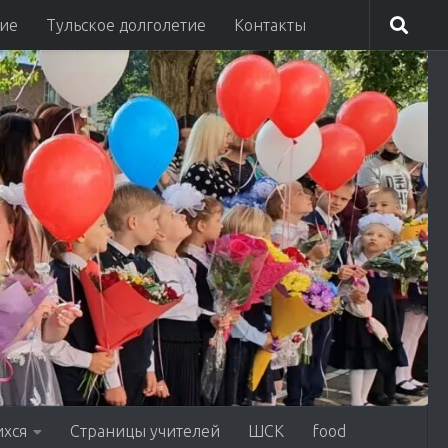
ие
Тульское долголетие
Контакты
ихся
Страницы учителей
ШСК
food