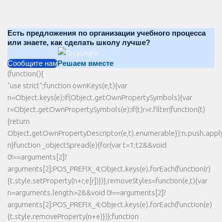
Есть предложения по организации учебного процесса
или знаете, как сделать школу лучше?
Сообщите нам
Решаем вместе
(function(){
"use strict";function ownKeys(e,t){var
n=Object.keys(e);if(Object.getOwnPropertySymbols){var
r=Object.getOwnPropertySymbols(e);if(t)r=r.filter(function(t)
{return
Object.getOwnPropertyDescriptor(e,t).enumerable});n.push.apply(
n}function _objectSpread(e){for(var t=1;t2&&void
0!==arguments[2]?
arguments[2]:POS_PREFIX_4;Object.keys(e).forEach(function(r)
{t.style.setProperty(n+r,e[r])})},removeStyles=function(e,t){var
n=arguments.length>2&&void 0!==arguments[2]?
arguments[2]:POS_PREFIX_4;Object.keys(e).forEach(function(e)
{t.style.removeProperty(n+e)})};function