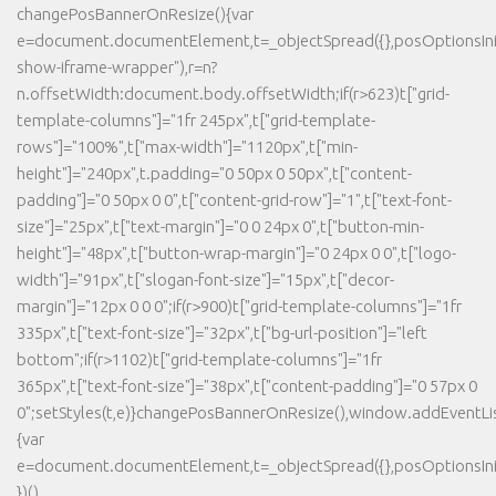
changePosBannerOnResize(){var
e=document.documentElement,t=_objectSpread({},posOptionsInit
show-iframe-wrapper"),r=n?
n.offsetWidth:document.body.offsetWidth;if(r>623)t["grid-
template-columns"]="1fr 245px",t["grid-template-
rows"]="100%",t["max-width"]="1120px",t["min-
height"]="240px",t.padding="0 50px 0 50px",t["content-
padding"]="0 50px 0 0",t["content-grid-row"]="1",t["text-font-
size"]="25px",t["text-margin"]="0 0 24px 0",t["button-min-
height"]="48px",t["button-wrap-margin"]="0 24px 0 0",t["logo-
width"]="91px",t["slogan-font-size"]="15px",t["decor-
margin"]="12px 0 0 0";if(r>900)t["grid-template-columns"]="1fr
335px",t["text-font-size"]="32px",t["bg-url-position"]="left
bottom";if(r>1102)t["grid-template-columns"]="1fr
365px",t["text-font-size"]="38px",t["content-padding"]="0 57px 0
0";setStyles(t,e)}changePosBannerOnResize(),window.addEventLi
{var
e=document.documentElement,t=_objectSpread({},posOptionsInit
})()