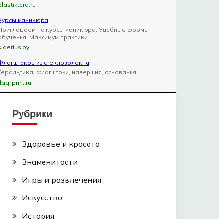
plastiktara.ru
Курсы маникюра
Приглашаем на курсы маникюра. Удобные формы
обучения. Максимум практики
siderius.by
Флагштоков из стекловолокна
Геральдика, флагштоки, навершия, основания
flag-print.ru
Рубрики
Здоровье и красота
Знаменитости
Игры и развлечения
Искусство
История