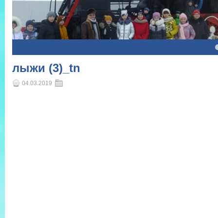
4
5
лыжи (3)_tn
04.03.2019