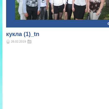
4
5
кукла (1)_tn
26.02.2019