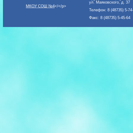
ул. Маяковского, д. 37
МКОУ СОШ №4
</</p>
Телефон: 8 (48735) 5-74
Факс: 8 (48735) 5-45-64