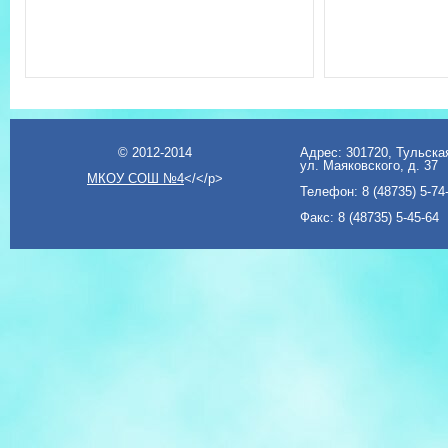
© 2012-2014
Адрес: 301720, Тульская
ул. Маяковского, д. 37
МКОУ СОШ №4
</</p>
Телефон: 8 (48735) 5-74
Факс: 8 (48735) 5-45-64