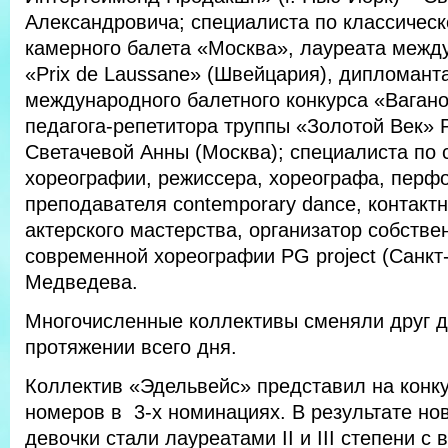
Александровича; специалиста по классическ
камерного балета «Москва», лауреата межд
«Prix de Laussane» (Швейцария), дипломанта
международного балетного конкурса «Ваганова
педагога-репетитора труппы «Золотой Век» 
Светачевой Анны (Москва); специалиста по
хореографии, режиссера, хореографа, перф
преподавателя contemporary dance, контакт
актерского мастерства, организатор собстве
современной хореографии PG project (Санкт-
Медведева.
Многочисленные коллективы сменяли друг д
протяжении всего дня.
Коллектив «Эдельвейс» представил на конк
номеров в 3-х номинациях. В результате но
девочки стали лауреатами II и III степени с