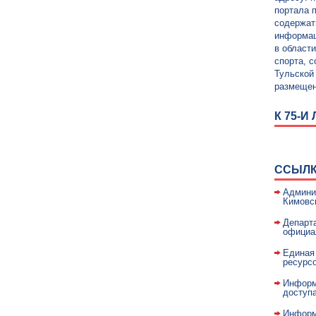
портала 
содержат
информац
в област
спорта, 
Тульской
размещен
К 75-
ССЫЛ
Админи
Кимовс
Департ
официа
Единая
ресурс
Информ
доступ
Информ