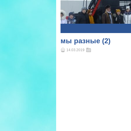
1
2
3
4
5
мы разные (2)
14.03.2019