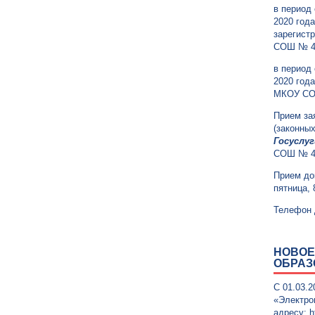
в период 
2020 год
зарегист
СОШ № 4 
в период 
2020 год
МКОУ СОШ
Прием за
(законных
Госуслуг
СОШ № 4
Прием до
пятница, 
Телефон д
НОВОЕ
ОБРАЗ
С 01.03.
«Электро
адресу: h