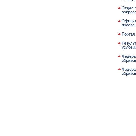
Отдел 
вопрос
Официа
просве
Портал 
Результ
условий
Федера
образо
Федера
образо