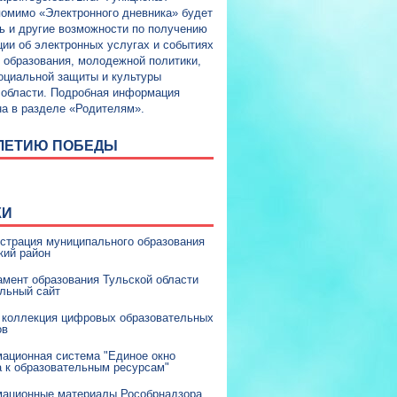
помимо «Электронного дневника» будет
ь и другие возможности по получению
ии об электронных услугах и событиях
и образования, молодежной политики,
социальной защиты и культуры
 области. Подробная информация
а в разделе «Родителям».
И ЛЕТИЮ ПОБЕДЫ
КИ
страция муниципального образования
кий район
амент образования Тульской области
льный сайт
 коллекция цифровых образовательных
ов
ационная система "Единое окно
а к образовательным ресурсам"
ационные материалы Рособрнадзора