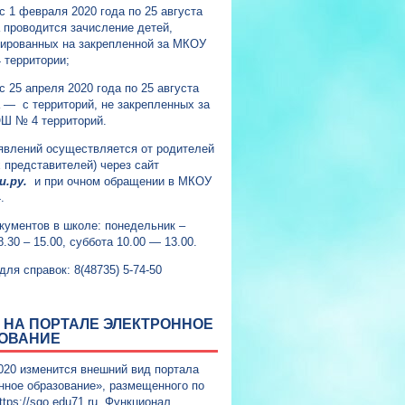
с 1 февраля 2020 года по 25 августа
а проводится зачисление детей,
рированных на закрепленной за МКОУ
территории;
с 25 апреля 2020 года по 25 августа
а — с территорий, не закрепленных за
 № 4 территорий.
явлений осуществляется от родителей
 представителей) через сайт
и.ру.
и при очном обращении в МКОУ
.
кументов в школе: понедельник –
8.30 – 15.00, суббота 10.00 — 13.00.
ля справок: 8(48735) 5-74-50
 НА ПОРТАЛЕ ЭЛЕКТРОННОЕ
ОВАНИЕ
2020 изменится внешний вид портала
нное образование», размещенного по
ttps://sgo.edu71.ru. Функционал