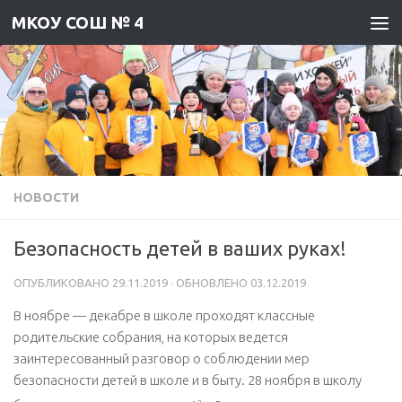
МКОУ СОШ № 4
Skip to content
НОВОСТИ
Безопасность детей в ваших руках!
ОПУБЛИКОВАНО
29.11.2019
· ОБНОВЛЕНО
03.12.2019
В ноябре — декабре в школе проходят классные
родительские собрания, на которых ведется
заинтересованный разговор о соблюдении мер
безопасности детей в школе и в быту. 28 ноября в школу
а