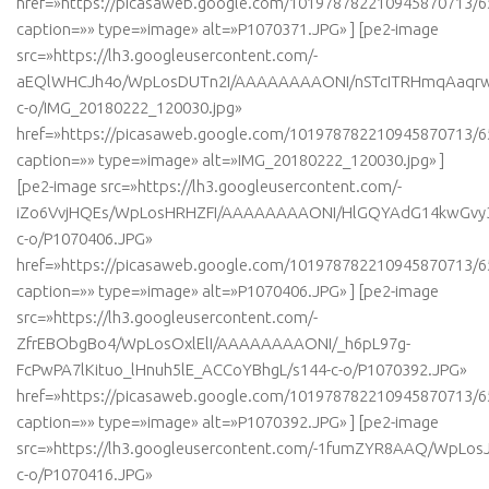
href=»https://picasaweb.google.com/101978782210945870713
caption=»» type=»image» alt=»P1070371.JPG» ] [pe2-image
src=»https://lh3.googleusercontent.com/-
aEQlWHCJh4o/WpLosDUTn2I/AAAAAAAAONI/nSTcITRHmqAaqr
c-o/IMG_20180222_120030.jpg»
href=»https://picasaweb.google.com/101978782210945870713
caption=»» type=»image» alt=»IMG_20180222_120030.jpg» ]
[pe2-image src=»https://lh3.googleusercontent.com/-
iZo6VvjHQEs/WpLosHRHZFI/AAAAAAAAONI/HlGQYAdG14kwGvy3
c-o/P1070406.JPG»
href=»https://picasaweb.google.com/101978782210945870713
caption=»» type=»image» alt=»P1070406.JPG» ] [pe2-image
src=»https://lh3.googleusercontent.com/-
ZfrEBObgBo4/WpLosOxlElI/AAAAAAAAONI/_h6pL97g-
FcPwPA7lKituo_lHnuh5lE_ACCoYBhgL/s144-c-o/P1070392.JPG»
href=»https://picasaweb.google.com/101978782210945870713
caption=»» type=»image» alt=»P1070392.JPG» ] [pe2-image
src=»https://lh3.googleusercontent.com/-1fumZYR8AAQ/WpLo
c-o/P1070416.JPG»