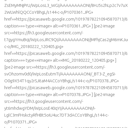
ZsEMyMNjPrU/WpLosL3_WGI/AAAAAAAAONI/8HJ5s2hLp2c7v7uX
2WLWhlQQCCoYBhgL/s144-c-o/P1070361.JPG»
href=»https://picasaweb.google.com/101978782210945870713
caption=»» type=»image» alt=»P1070361.JPG» ] [pe2-image
src=»https://lh3.googleusercontent.com/-
t7gygYmuBqI/WpLosJRC9QI/AAAAAAAAONI/jMFhjCas2gM6mKJu
c-o/IMG_20180222_120405.jpg»
href=»https://picasaweb.google.com/101978782210945870713
caption=»» type=»image» alt=»IMG_20180222_120405.jpg» ]
[pe2-image src=»https://lh3.googleusercontent.com/-
svOhzomv0d0/WpLosEutmTI/AAAAAAAAONI/_BT3-Z_egSI-
O0g9X54T1qy2rSJitaM4ACCoYBhgL/s144-c-o/P1070378.JPG»
href=»https://picasaweb.google.com/101978782210945870713
caption=»» type=»image» alt=»P1070378.JPG» ] [pe2-image
src=»https://lh3.googleusercontent.com/-
yt6mhdwgYDM/WpLosE40qYI/AAAAAAAAONI/i-
LglC3mFHskctyRfHBt5oIU4uc7DT3dACCoYBhgL/s144-c-
o/P1070371.JPG»