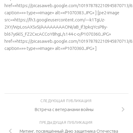
href=»https://picasaweb.google.com/101978782210945870713
caption=»» type=»image» alt=»P1070383.JPG» ] [pe2-image
src=»https://lh3.googleusercontent.com/—k1TgUz-
2XY/WpLosAXSvSI/AAAAAAAAONI/aB_If3pkqYcsP8y-
bl67y6klS_FZ2CxcACCoYBhgL/s144-c-o/P1070360.JPG»
href=»https://picasaweb.google.com/101978782210945870713
caption=»» type=»image» alt=»P1070360.JPG» ]
СЛЕДУЮЩАЯ ПУБЛИКАЦИЯ
Встреча с ветеранами войны
ПРЕДЫДУЩАЯ ПУБЛИКАЦИЯ
Митинг, посвящённый Дню защитника Отечества