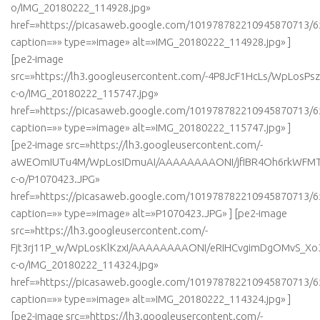
o/IMG_20180222_114928.jpg»
href=»https://picasaweb.google.com/101978782210945870713
caption=»» type=»image» alt=»IMG_20180222_114928.jpg» ]
[pe2-image
src=»https://lh3.googleusercontent.com/-4P8JcF1HcLs/WpLo
c-o/IMG_20180222_115747.jpg»
href=»https://picasaweb.google.com/101978782210945870713
caption=»» type=»image» alt=»IMG_20180222_115747.jpg» ]
[pe2-image src=»https://lh3.googleusercontent.com/-
aWEOmIUTu4M/WpLosIDmuAI/AAAAAAAAONI/jfIBR4Oh6rkWFMT
c-o/P1070423.JPG»
href=»https://picasaweb.google.com/101978782210945870713
caption=»» type=»image» alt=»P1070423.JPG» ] [pe2-image
src=»https://lh3.googleusercontent.com/-
Fjt3rj11P_w/WpLosKlKzxI/AAAAAAAAONI/eRIHCvgimDgOMvS_Xo3
c-o/IMG_20180222_114324.jpg»
href=»https://picasaweb.google.com/101978782210945870713
caption=»» type=»image» alt=»IMG_20180222_114324.jpg» ]
[pe2-image src=»https://lh3.googleusercontent.com/-