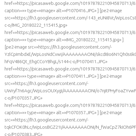
href=»https://picasaweb.google.com/101978782210945870713
caption=»» type=»image» alt=»P1070416.JPG» ] [pe2-image
src=»https://lh3.googleusercontent.com/-143_eUNi8Vc/WpLos
c-o/IMG_20180222_115415.jpg»
href=»https://picasaweb.google.com/101978782210945870713
caption=»» type=»image» alt=»IMG_20180222_115415.jpg» ]
[pe2-image src=»https://lh3.googleusercontent.com/-
YzlCpImbdxE/WpLosNdCvwI/AAAAAAAAONI/skcdI8o6N1Qh0s6k0
hFqV486Qt_EhgCCoYBhgL/s144-c-o/P1070411.JPG»
href=»https://picasaweb.google.com/101978782210945870713
caption=»» type=»image» alt=»P1070411.JPG» ] [pe2-image
src=»https://lh3.googleusercontent.com/-
UWryf7n6Agc/WpLosOUXygI/AAAAAAAAONI/o7njitPHyFoaZYvwF
c-o/P1070357.JPG»
href=»https://picasaweb.google.com/101978782210945870713
caption=»» type=»image» alt=»P1070357.JPG» ] [pe2-image
src=»https://lh3.googleusercontent.com/-
tqkCFOK0hLc/WpLosBGZ21I/AAAAAAAAONI/N_fWaCpZ7kIOh6P
c-o/P1070383.JPG»