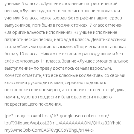
ученики 5 класса. «Лучшее исполнение патриотической
песни», «Лучшее художественное исполнение» показали
ученики 6 класса, использовав фотографии наших героев-
выпускников, погибших в горячих точках. 7 класс отмечен
«За оригинальность исполнения». «Лучшее исполнение
патриотической песни», награда 8 класса. Девятиклассники
стали «Самыми оригинальными». «Творческая постановка»
была у 10 класса. Никого не оставило равнодушным и без
слёз композиция 11 класса. Звание «Лучшее эмоциональное
выступление» по праву досталось самым взрослым.
Хочется отметить, что все классные коллективы со своими
классными руководителями, серьёзно подошли к
постановке своих номеров, а это значит, что есть ещё душа,
память, чувство гордости и благодарности у нашего
подрастающего поколения.
[pe2-image src=»https://lh3.googleusercontent.com/-
lbuPXNIoaxo/WpLosL28mLI/AAAAAAAAONI/QHlxs32iYhoK-
mySwmeQxb-CbmEASP8vgCCoYBhgL/s144-c-