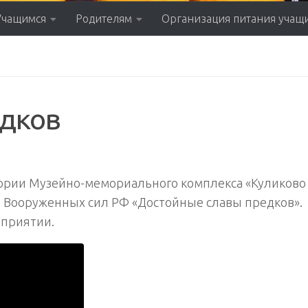
Учащимся
Родителям
Организация питания учащ
едков
итории Музейно-мемориального комплекса «Куликово
 Вооруженных сил РФ «Достойные славы предков».
оприятии.