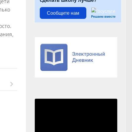
сделать школу лучше?
Дети
лько
Сообщите нам
Решаем вместе
осто.
нания,