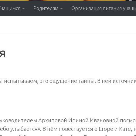
Учащимся
Родителям
Организация питания учащ
я
мы испытываем, это ощущение тайны. В ней источни
м руководителем Архиповой Ириной Ивановной посм
бо улыбается». В нём повествуется о Егоре и Кате,