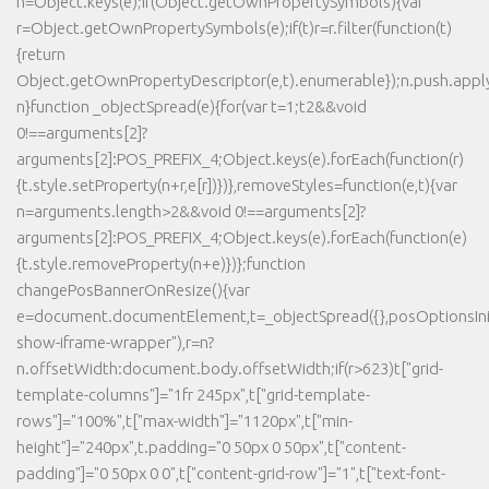
n=Object.keys(e);if(Object.getOwnPropertySymbols){var
r=Object.getOwnPropertySymbols(e);if(t)r=r.filter(function(t)
{return
Object.getOwnPropertyDescriptor(e,t).enumerable});n.push.apply(
n}function _objectSpread(e){for(var t=1;t2&&void
0!==arguments[2]?
arguments[2]:POS_PREFIX_4;Object.keys(e).forEach(function(r)
{t.style.setProperty(n+r,e[r])})},removeStyles=function(e,t){var
n=arguments.length>2&&void 0!==arguments[2]?
arguments[2]:POS_PREFIX_4;Object.keys(e).forEach(function(e)
{t.style.removeProperty(n+e)})};function
changePosBannerOnResize(){var
e=document.documentElement,t=_objectSpread({},posOptionsInit
show-iframe-wrapper"),r=n?
n.offsetWidth:document.body.offsetWidth;if(r>623)t["grid-
template-columns"]="1fr 245px",t["grid-template-
rows"]="100%",t["max-width"]="1120px",t["min-
height"]="240px",t.padding="0 50px 0 50px",t["content-
padding"]="0 50px 0 0",t["content-grid-row"]="1",t["text-font-