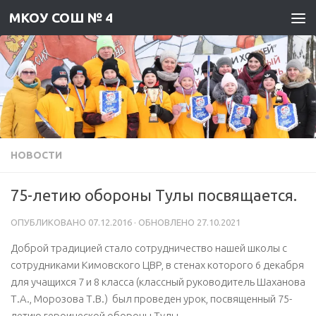
МКОУ СОШ № 4
Skip to content
НОВОСТИ
75-летию обороны Тулы посвящается.
ОПУБЛИКОВАНО
07.12.2016
· ОБНОВЛЕНО
27.10.2021
Доброй традицией стало сотрудничество нашей школы с
сотрудниками Кимовского ЦВР, в стенах которого 6 декабря
для учащихся 7 и 8 класса (классный руководитель Шаханова
Т.А., Морозова Т.В.) был проведен урок, посвященный 75-
летию героической обороны Тулы.