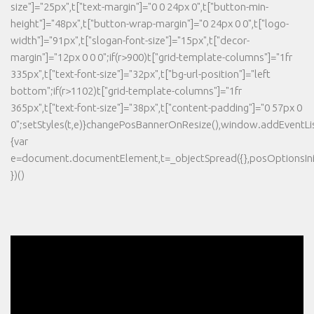
size"]="25px",t["text-margin"]="0 0 24px 0",t["button-min-
height"]="48px",t["button-wrap-margin"]="0 24px 0 0",t["logo-
width"]="91px",t["slogan-font-size"]="15px",t["decor-
margin"]="12px 0 0 0";if(r>900)t["grid-template-columns"]="1fr
335px",t["text-font-size"]="32px",t["bg-url-position"]="left
bottom";if(r>1102)t["grid-template-columns"]="1fr
365px",t["text-font-size"]="38px",t["content-padding"]="0 57px 0
0";setStyles(t,e)}changePosBannerOnResize(),window.addEventLi
{var
e=document.documentElement,t=_objectSpread({},posOptionsInit
})()