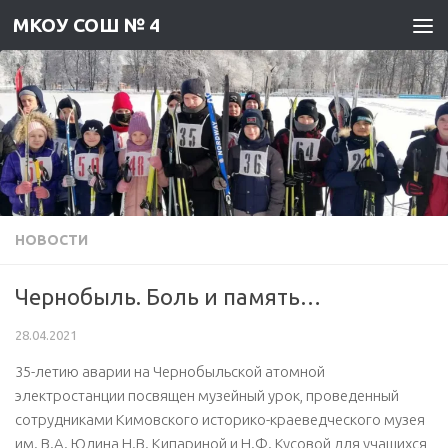
МКОУ СОШ № 4
Skip to content
НОВОСТИ
Чернобыль. Боль и память…
28.04.2021
35-летию аварии на Чернобыльской атомной
электростанции посвящен музейный урок, проведенный
сотрудниками Кимовского историко-краеведческого музея
им. В.А. Юдина Н.В. Кипариной и Н.Ф. Кусовой для учащихся