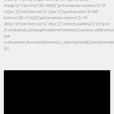
margin"]="12px 0 0 0";if(r>900)t["grid-template-columns"]="1fr
335px",t["text-font-size"]="32px",t["bg-url-position"]="left
bottom";if(r>1102)t["grid-template-columns"]="1fr
365px",t["text-font-size"]="38px",t["content-padding"]="0 57px 0
0";setStyles(t,e)}changePosBannerOnResize(),window.addEventLi
{var
e=document.documentElement,t=_objectSpread({},posOptionsInit
})()