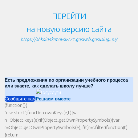
ПЕРЕЙТИ
на новую версию сайта
https://shkola4kimovsk-r71.gosweb.gosuslugi.ru/
Есть предложения по организации учебного процесса
или знаете, как сделать школу лучше?
Сообщите нам
Решаем вместе
(function(){
"use strict";function ownKeys(e,t){var
n=Object.keys(e);if(Object.getOwnPropertySymbols){var
r=Object.getOwnPropertySymbols(e);if(t)r=r.filter(function(t)
{return