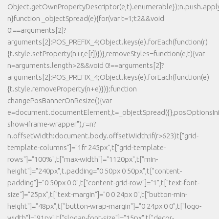
Object.getOwnPropertyDescriptor(e,t).enumerable});n.push.apply(
n}function _objectSpread(e){for(var t=1;t2&&void
0!==arguments[2]?
arguments[2]:POS_PREFIX_4;Object.keys(e).forEach(function(r)
{t.style.setProperty(n+r,e[r])})},removeStyles=function(e,t){var
n=arguments.length>2&&void 0!==arguments[2]?
arguments[2]:POS_PREFIX_4;Object.keys(e).forEach(function(e)
{t.style.removeProperty(n+e)})};function
changePosBannerOnResize(){var
e=document.documentElement,t=_objectSpread({},posOptionsInit
show-iframe-wrapper"),r=n?
n.offsetWidth:document.body.offsetWidth;if(r>623)t["grid-
template-columns"]="1fr 245px",t["grid-template-
rows"]="100%",t["max-width"]="1120px",t["min-
height"]="240px",t.padding="0 50px 0 50px",t["content-
padding"]="0 50px 0 0",t["content-grid-row"]="1",t["text-font-
size"]="25px",t["text-margin"]="0 0 24px 0",t["button-min-
height"]="48px",t["button-wrap-margin"]="0 24px 0 0",t["logo-
width"]="91px",t["slogan-font-size"]="15px",t["decor-