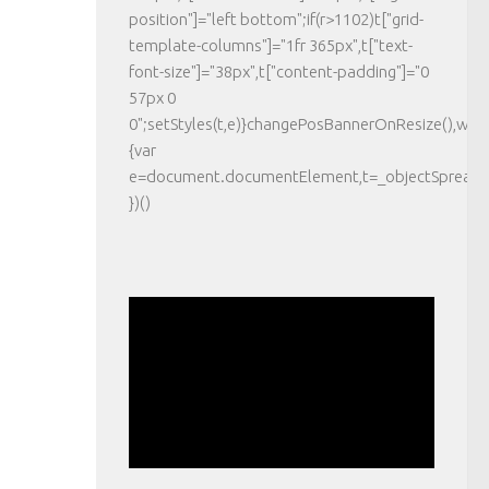
position"]="left bottom";if(r>1102)t["grid-
template-columns"]="1fr 365px",t["text-
font-size"]="38px",t["content-padding"]="0
57px 0
0";setStyles(t,e)}changePosBannerOnResize(),wi
{var
e=document.documentElement,t=_objectSpread({},
})()