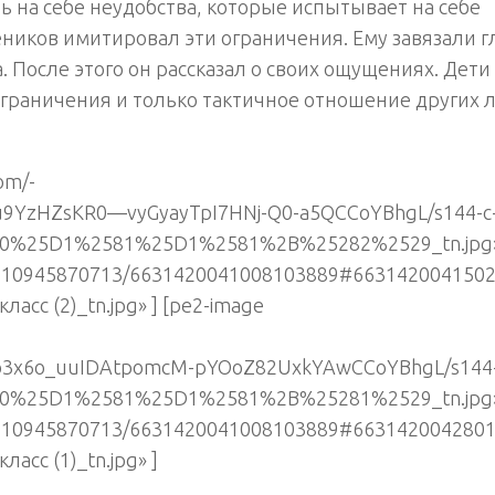
 на себе неудобства, которые испытывает на себе
ников имитировал эти ограничения. Ему завязали г
 После этого он рассказал о своих ощущениях. Дети
ограничения и только тактичное отношение других 
om/-
YzHZsKR0—vyGyayTpI7HNj-Q0-a5QCCoYBhgL/s144-c
%25D1%2581%25D1%2581%2B%25282%2529_tn.jpg
82210945870713/6631420041008103889#663142004150
класс (2)_tn.jpg» ] [pe2-image
3x6o_uuIDAtpomcM-pYOoZ82UxkYAwCCoYBhgL/s144-
%25D1%2581%25D1%2581%2B%25281%2529_tn.jpg
82210945870713/6631420041008103889#663142004280
ласс (1)_tn.jpg» ]