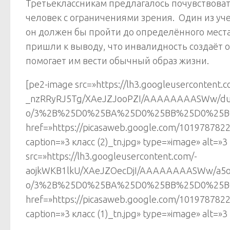
Третьеклассникам предлагалось почувствовать
человек с ограничениями зрения. Один из уче
он должен бы пройти до определённого места.
пришли к выводу, что инвалидность создаёт 
помогает им вести обычный образ жизни.
[pe2-image src=»https://lh3.googleusercontent.c
_nzRRyRJ5Tg/XAeJZJooPZI/AAAAAAAASWw/du9
o/3%2B%25D0%25BA%25D0%25BB%25D0%25B0
href=»https://picasaweb.google.com/1019787
caption=»3 класс (2)_tn.jpg» type=»image» alt=»3 
src=»https://lh3.googleusercontent.com/-
aojkWKB1lkU/XAeJZOecDjI/AAAAAAAASWw/a5o
o/3%2B%25D0%25BA%25D0%25BB%25D0%25B0
href=»https://picasaweb.google.com/1019787
caption=»3 класс (1)_tn.jpg» type=»image» alt=»3 к