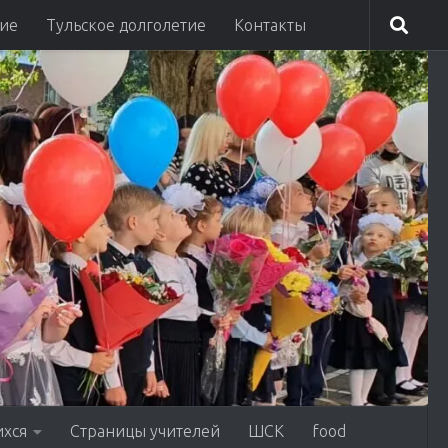
ие
Тульское долголетие
Контакты
ихся
Страницы учителей
ШСК
food