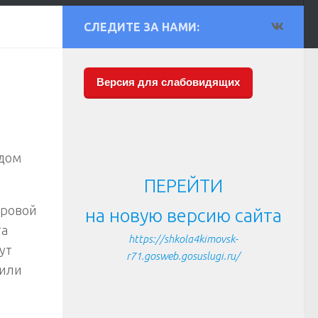
СЛЕДИТЕ ЗА НАМИ:
Версия для слабовидящих
ядом
ПЕРЕЙТИ
аровой
на новую версию сайта
та
https://shkola4kimovsk-
ут
r71.gosweb.gosuslugi.ru/
вили