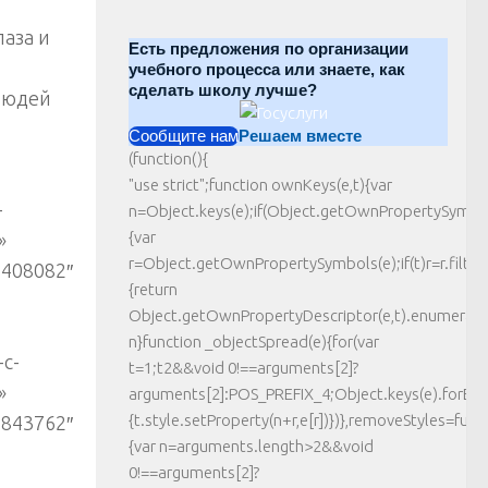
лаза и
Есть предложения по организации
учебного процесса или знаете, как
сделать школу лучше?
людей
Сообщите нам
Решаем вместе
(function(){
"use strict";function ownKeys(e,t){var
-
n=Object.keys(e);if(Object.getOwnPropertySymbo
{var
»
r=Object.getOwnPropertySymbols(e);if(t)r=r.filter(
2408082″
{return
Object.getOwnPropertyDescriptor(e,t).enumerable}
n}function _objectSpread(e){for(var
c-
t=1;t2&&void 0!==arguments[2]?
»
arguments[2]:POS_PREFIX_4;Object.keys(e).forEach
{t.style.setProperty(n+r,e[r])})},removeStyles=funct
1843762″
{var n=arguments.length>2&&void
0!==arguments[2]?