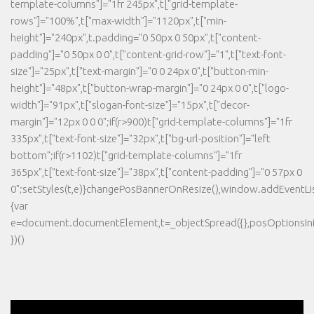
template-columns"]="1fr 245px",t["grid-template-
rows"]="100%",t["max-width"]="1120px",t["min-
height"]="240px",t.padding="0 50px 0 50px",t["content-
padding"]="0 50px 0 0",t["content-grid-row"]="1",t["text-font-
size"]="25px",t["text-margin"]="0 0 24px 0",t["button-min-
height"]="48px",t["button-wrap-margin"]="0 24px 0 0",t["logo-
width"]="91px",t["slogan-font-size"]="15px",t["decor-
margin"]="12px 0 0 0";if(r>900)t["grid-template-columns"]="1fr
335px",t["text-font-size"]="32px",t["bg-url-position"]="left
bottom";if(r>1102)t["grid-template-columns"]="1fr
365px",t["text-font-size"]="38px",t["content-padding"]="0 57px 0
0";setStyles(t,e)}changePosBannerOnResize(),window.addEventLi
{var
e=document.documentElement,t=_objectSpread({},posOptionsInit
})()