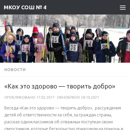
МКОУ СОШ № 4
Skip to content
НОВОСТИ
«Как это здорово — творить добро»
ОПУБЛИКОВАНО
17.02.2017
· ОБНОВЛЕНО
28.10.2021
Беседа «Как это здорово — творить добро»,
рассуждения
детей об ответственности за себя, за граждан страны,
рассказ одноклассников об отважных поступках своих
сверстников, которые бескорыстно приходили на помощь в