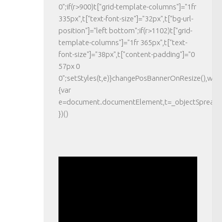
0";if(r>900)t["grid-template-columns"]="1fr
335px",t["text-font-size"]="32px",t["bg-url-
position"]="left bottom";if(r>1102)t["grid-
template-columns"]="1fr 365px",t["text-
font-size"]="38px",t["content-padding"]="0
57px 0
0";setStyles(t,e)}changePosBannerOnResize(),wi
{var
e=document.documentElement,t=_objectSpread({},
})()