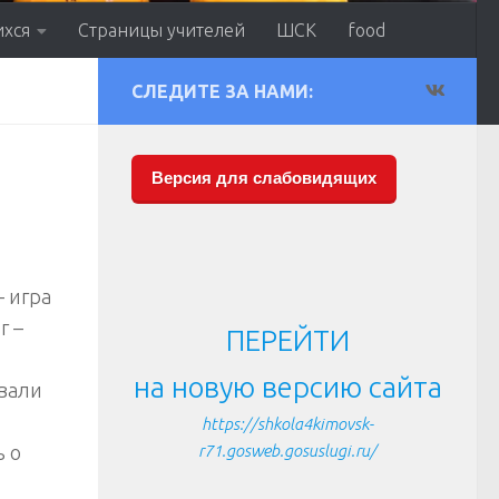
ихся
Страницы учителей
ШСК
food
СЛЕДИТЕ ЗА НАМИ:
Версия для слабовидящих
– игра
г –
ПЕРЕЙТИ
на новую версию сайта
ывали
https://shkola4kimovsk-
ь о
r71.gosweb.gosuslugi.ru/