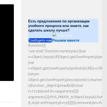
Есть предложения по организации
учебного процесса или знаете, как
сделать школу лучше?
Сообщите нам
Решаем вместе
(function(){
"use strict";function ownKeys(e,t){var
n=Object.keys(e);if(Object.getOwnPropertySymbo
{var
r=Object.getOwnPropertySymbols(e);if(t)r=r.filter(
{return
Object.getOwnPropertyDescriptor(e,t).enumerable}
n}function _objectSpread(e){for(var
t=1;t2&&void 0!==arguments[2]?
arguments[2]:POS_PREFIX_4;Object.keys(e).forEach
{t.style.setProperty(n+r,e[r])})},removeStyles=funct