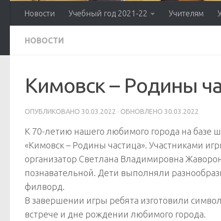
Новости
Учебный год 2021-22
Учителям
НОВОСТИ
Кимовск – Родины ч
ОПУБЛИКОВАНО
30.03.2022
· ОБНОВЛЕНО
30.03.2022
К 70-летию нашего любимого города на базе ш
«Кимовск – Родины частица». Участниками иг
организатор Светлана Владимировна Жаворонк
познавательной. Дети выполняли разнообразн
филворд.
В завершении игры ребята изготовили символ
встрече и дне рождении любимого города.