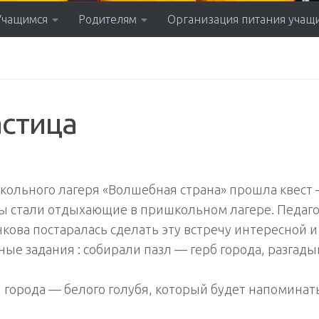
Учащимся
Родителям
Организация питания учащ
астица
кольного лагеря «Волшебная страна» прошла квест 
ры стали отдыхающие в пришкольном лагере. Педаго
ова постаралась сделать эту встречу интересной и
ые задания : собирали пазл — герб города, разгад
 города — белого голубя, который будет напоминат