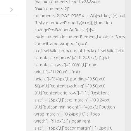
{var n=arguments.length>2&&void
0!==arguments[2]?
arguments[2]:POS_PREFIX_4;Object.keys(e).forEac
{t.style.removeProperty(n+e)})};function
changePosBannerOnResize(){var
e=document.documentElement,t=_objectSpread({}
show-iframe-wrapper"),r=n?
n.offsetWidth:document.body.offsetWidth;if(r>623
template-columns"]="1fr 245px",t["grid-
template-rows"]="100%",t["max-
width"]="1120px",t["min-
height"]="240px",t.padding="0 50px 0
50px",t["content-padding"]="0 50px 0
0",t["content-grid-row"]="1",t["text-font-
size"]="25px",t["text-margin"]="0 0 24px
0",t["button-min-height"]="48px",t["button-
wrap-margin"]="0 24px 0 0",t["logo-
width"]="91px",t["slogan-font-
size"]="15px",t["decor-margin"]="12px 0 0