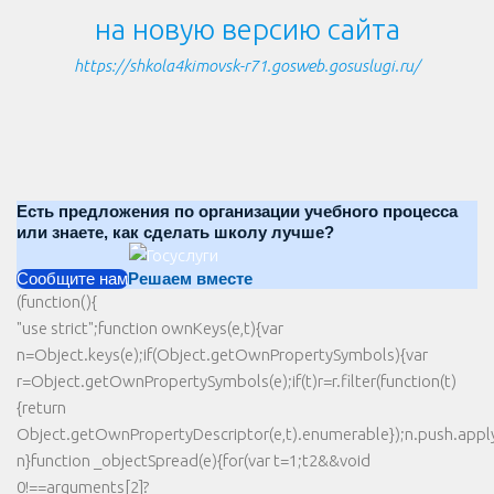
на новую версию сайта
https://shkola4kimovsk-r71.gosweb.gosuslugi.ru/
Есть предложения по организации учебного процесса
или знаете, как сделать школу лучше?
Сообщите нам
Решаем вместе
(function(){
"use strict";function ownKeys(e,t){var
n=Object.keys(e);if(Object.getOwnPropertySymbols){var
r=Object.getOwnPropertySymbols(e);if(t)r=r.filter(function(t)
{return
Object.getOwnPropertyDescriptor(e,t).enumerable});n.push.apply(
n}function _objectSpread(e){for(var t=1;t2&&void
0!==arguments[2]?