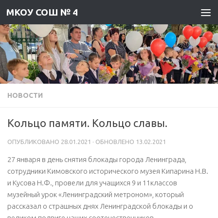
МКОУ СОШ № 4
Skip to content
НОВОСТИ
Кольцо памяти. Кольцо славы.
ОПУБЛИКОВАНО
28.01.2021
· ОБНОВЛЕНО
13.02.2021
27 января в день снятия блокады города Ленинграда,
сотрудники Кимовского исторического музея Кипарина Н.В.
и Кусова Н.Ф., провели для учащихся 9 и 11классов
музейный урок «Ленинградский метроном», который
рассказал о страшных днях Ленинградской блокады и о
великом подвиге наших соотечественников.