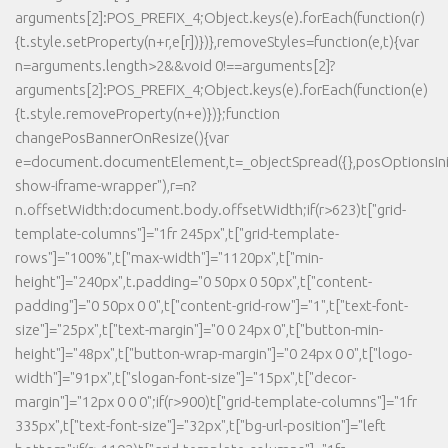
arguments[2]:POS_PREFIX_4;Object.keys(e).forEach(function(r)
{t.style.setProperty(n+r,e[r])})},removeStyles=function(e,t){var
n=arguments.length>2&&void 0!==arguments[2]?
arguments[2]:POS_PREFIX_4;Object.keys(e).forEach(function(e)
{t.style.removeProperty(n+e)})};function
changePosBannerOnResize(){var
e=document.documentElement,t=_objectSpread({},posOptionsInit
show-iframe-wrapper"),r=n?
n.offsetWidth:document.body.offsetWidth;if(r>623)t["grid-
template-columns"]="1fr 245px",t["grid-template-
rows"]="100%",t["max-width"]="1120px",t["min-
height"]="240px",t.padding="0 50px 0 50px",t["content-
padding"]="0 50px 0 0",t["content-grid-row"]="1",t["text-font-
size"]="25px",t["text-margin"]="0 0 24px 0",t["button-min-
height"]="48px",t["button-wrap-margin"]="0 24px 0 0",t["logo-
width"]="91px",t["slogan-font-size"]="15px",t["decor-
margin"]="12px 0 0 0";if(r>900)t["grid-template-columns"]="1fr
335px",t["text-font-size"]="32px",t["bg-url-position"]="left