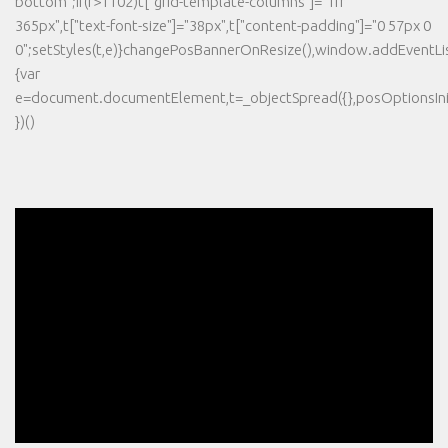
bottom";if(r>1102)t["grid-template-columns"]="1fr
365px",t["text-font-size"]="38px",t["content-padding"]="0 57px 0
0";setStyles(t,e)}changePosBannerOnResize(),window.addEventLi
{var
e=document.documentElement,t=_objectSpread({},posOptionsInit
})()