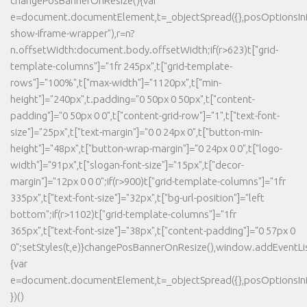
changePosBannerOnResize(){var
e=document.documentElement,t=_objectSpread({},posOptionsInit
show-iframe-wrapper"),r=n?
n.offsetWidth:document.body.offsetWidth;if(r>623)t["grid-
template-columns"]="1fr 245px",t["grid-template-
rows"]="100%",t["max-width"]="1120px",t["min-
height"]="240px",t.padding="0 50px 0 50px",t["content-
padding"]="0 50px 0 0",t["content-grid-row"]="1",t["text-font-
size"]="25px",t["text-margin"]="0 0 24px 0",t["button-min-
height"]="48px",t["button-wrap-margin"]="0 24px 0 0",t["logo-
width"]="91px",t["slogan-font-size"]="15px",t["decor-
margin"]="12px 0 0 0";if(r>900)t["grid-template-columns"]="1fr
335px",t["text-font-size"]="32px",t["bg-url-position"]="left
bottom";if(r>1102)t["grid-template-columns"]="1fr
365px",t["text-font-size"]="38px",t["content-padding"]="0 57px 0
0";setStyles(t,e)}changePosBannerOnResize(),window.addEventLi
{var
e=document.documentElement,t=_objectSpread({},posOptionsInit
})()