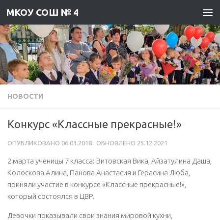
МКОУ СОШ № 4
Skip to content
НОВОСТИ
Конкурс «Классные прекрасные!»
ОПУБЛИКОВАНО
06.03.2018
· ОБНОВЛЕНО
25.12.2021
2 марта ученицы 7 класса: Витовская Вика, Айзатулина Даша,
Колоскова Алина, Панова Анастасия и Герасина Люба,
приняли участие в конкурсе «Классные прекрасные!»,
который состоялся в ЦВР.
Девочки показывали свои знания мировой кухни,