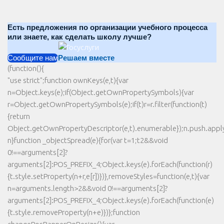
Есть предложения по организации учебного процесса
или знаете, как сделать школу лучше?
Сообщите нам
Решаем вместе
(function(){
"use strict";function ownKeys(e,t){var
n=Object.keys(e);if(Object.getOwnPropertySymbols){var
r=Object.getOwnPropertySymbols(e);if(t)r=r.filter(function(t)
{return
Object.getOwnPropertyDescriptor(e,t).enumerable});n.push.apply(
n}function _objectSpread(e){for(var t=1;t2&&void
0!==arguments[2]?
arguments[2]:POS_PREFIX_4;Object.keys(e).forEach(function(r)
{t.style.setProperty(n+r,e[r])})},removeStyles=function(e,t){var
n=arguments.length>2&&void 0!==arguments[2]?
arguments[2]:POS_PREFIX_4;Object.keys(e).forEach(function(e)
{t.style.removeProperty(n+e)})};function