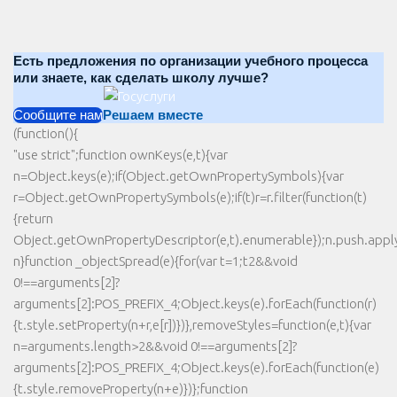
Есть предложения по организации учебного процесса
или знаете, как сделать школу лучше?
Сообщите нам
Решаем вместе
(function(){
"use strict";function ownKeys(e,t){var
n=Object.keys(e);if(Object.getOwnPropertySymbols){var
r=Object.getOwnPropertySymbols(e);if(t)r=r.filter(function(t)
{return
Object.getOwnPropertyDescriptor(e,t).enumerable});n.push.apply(
n}function _objectSpread(e){for(var t=1;t2&&void
0!==arguments[2]?
arguments[2]:POS_PREFIX_4;Object.keys(e).forEach(function(r)
{t.style.setProperty(n+r,e[r])})},removeStyles=function(e,t){var
n=arguments.length>2&&void 0!==arguments[2]?
arguments[2]:POS_PREFIX_4;Object.keys(e).forEach(function(e)
{t.style.removeProperty(n+e)})};function