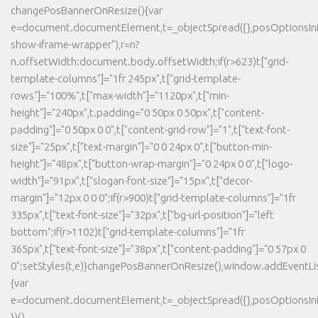
changePosBannerOnResize(){var
e=document.documentElement,t=_objectSpread({},posOptionsInit
show-iframe-wrapper"),r=n?
n.offsetWidth:document.body.offsetWidth;if(r>623)t["grid-
template-columns"]="1fr 245px",t["grid-template-
rows"]="100%",t["max-width"]="1120px",t["min-
height"]="240px",t.padding="0 50px 0 50px",t["content-
padding"]="0 50px 0 0",t["content-grid-row"]="1",t["text-font-
size"]="25px",t["text-margin"]="0 0 24px 0",t["button-min-
height"]="48px",t["button-wrap-margin"]="0 24px 0 0",t["logo-
width"]="91px",t["slogan-font-size"]="15px",t["decor-
margin"]="12px 0 0 0";if(r>900)t["grid-template-columns"]="1fr
335px",t["text-font-size"]="32px",t["bg-url-position"]="left
bottom";if(r>1102)t["grid-template-columns"]="1fr
365px",t["text-font-size"]="38px",t["content-padding"]="0 57px 0
0";setStyles(t,e)}changePosBannerOnResize(),window.addEventLi
{var
e=document.documentElement,t=_objectSpread({},posOptionsInit
})()