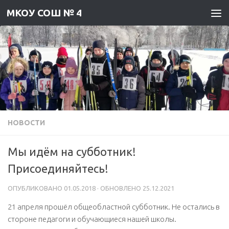
МКОУ СОШ № 4
Skip to content
НОВОСТИ
Мы идём на субботник!
Присоединяйтесь!
ОПУБЛИКОВАНО
01.05.2018
· ОБНОВЛЕНО
25.12.2021
21 апреля прошёл общеобластной субботник. Не остались в
стороне педагоги и обучающиеся нашей школы.