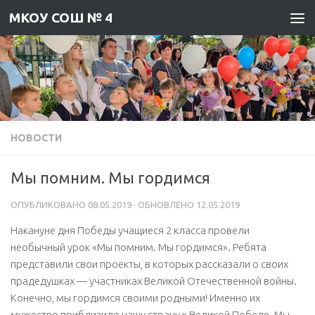
МКОУ СОШ № 4
Skip to content
НОВОСТИ
Мы помним. Мы гордимся
ОПУБЛИКОВАНО
08.05.2019
· ОБНОВЛЕНО
12.05.2019
Накануне дня Победы учащиеся 2 класса провели
необычный урок «Мы помним. Мы гордимся». Ребята
представили свои проекты, в которых рассказали о своих
прадедушках — участниках Великой Отечественной войны.
Конечно, мы гордимся своими родными! Именно их
мужество приблизило нашу страну к Великой Победе. Мы