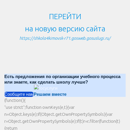
ПЕРЕЙТИ
на новую версию сайта
https://shkola4kimovsk-r71.gosweb.gosuslugi.ru/
Есть предложения по организации учебного процесса
или знаете, как сделать школу лучше?
Сообщите нам
Решаем вместе
(function(){
"use strict";function ownKeys(e,t){var
n=Object.keys(e);if(Object.getOwnPropertySymbols){var
r=Object.getOwnPropertySymbols(e);if(t)r=r.filter(function(t)
{return