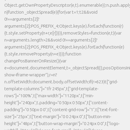
Object.getOwnPropertyDescriptor(e,t).enumerable});n.push.apply(
n}function _objectSpread(e){for(var t=1;t2&&void
0!==arguments[2]?
arguments[2]:POS_PREFIX_4;Object.keys(e).forEach(function(r)
{t.style.setProperty(n+r,e[r])})},removeStyles=function(e,t){var
n=arguments.length>2&&void 0!==arguments[2]?
arguments[2]:POS_PREFIX_4;Object.keys(e).forEach(function(e)
{t.style.removeProperty(n+e)})};function
changePosBannerOnResize(){var
e=document.documentElement,t=_objectSpread({},posOptionsInit
show-iframe-wrapper"),r=n?
n.offsetWidth:document.body.offsetWidth;if(r>623)t["grid-
template-columns"]="1fr 245px",t["grid-template-
rows"]="100%",t["max-width"]="1120px",t["min-
height"]="240px",t.padding="0 50px 0 50px",t["content-
padding"]="0 50px 0 0",t["content-grid-row"]="1",t["text-font-
size"]="25px",t["text-margin"]="0 0 24px 0",t["button-min-
height"]="48px",t["button-wrap-margin"]="0 24px 0 0",t["logo-