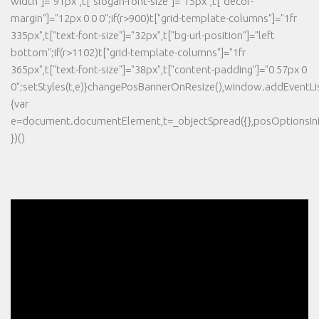
width"]="91px",t["slogan-font-size"]="15px",t["decor-
margin"]="12px 0 0 0";if(r>900)t["grid-template-columns"]="1fr
335px",t["text-font-size"]="32px",t["bg-url-position"]="left
bottom";if(r>1102)t["grid-template-columns"]="1fr
365px",t["text-font-size"]="38px",t["content-padding"]="0 57px 0
0";setStyles(t,e)}changePosBannerOnResize(),window.addEventLi
{var
e=document.documentElement,t=_objectSpread({},posOptionsInit
})()