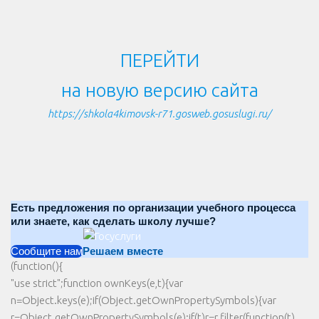
ПЕРЕЙТИ
на новую версию сайта
https://shkola4kimovsk-r71.gosweb.gosuslugi.ru/
Есть предложения по организации учебного процесса
или знаете, как сделать школу лучше?
Сообщите нам
Решаем вместе
(function(){
"use strict";function ownKeys(e,t){var
n=Object.keys(e);if(Object.getOwnPropertySymbols){var
r=Object.getOwnPropertySymbols(e);if(t)r=r.filter(function(t)