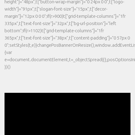
height"]="48px",t["button-wrap-margin"]="0 24px 0 0",t["logo-
width"]="91px",t["slogan-font-size"]="15px",t["decor-
margin"]="12px 0 0 0";if(r>900)t["grid-template-columns"]="1fr
335px",t["text-font-size"]="32px",t["bg-url-position"]="left
bottom";if(r>1102)t["grid-template-columns"]="1fr
365px",t["text-font-size"]="38px",t["content-padding"]="0 57px 0
0";setStyles(t,e)}changePosBannerOnResize(),window.addEventLi
{var
e=document.documentElement,t=_objectSpread({},posOptionsInit
})()