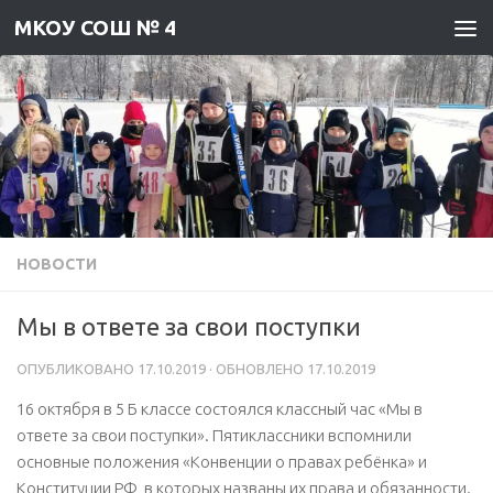
МКОУ СОШ № 4
Skip to content
НОВОСТИ
Мы в ответе за свои поступки
ОПУБЛИКОВАНО
17.10.2019
· ОБНОВЛЕНО
17.10.2019
16 октября в 5 Б классе состоялся классный час «Мы в
ответе за свои поступки». Пятиклассники вспомнили
основные положения «Конвенции о правах ребёнка» и
Конституции РФ, в которых названы их права и обязанности.