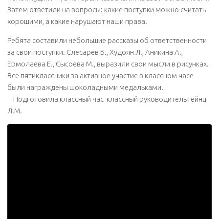
Затем ответили на вопросы: какие поступки можно считать
хорошими, а какие нарушают наши права.
Ребята составили небольшие рассказы об ответственности
за свои поступки. Слесарев Б., Худоян Л., Аникина А.,
Ермолаева Е., Сысоева М., выразили свои мысли в рисунках.
Все пятиклассники за активное участие в классном часе
были награждены шоколадными медальками.
Подготовила классный час классный руководитель Гейнц
Л.М.