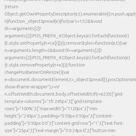
{return
Object.getOwnPropertyDescriptor(e,t).enumerable});n.push.apply(
n}function _objectSpread(e){for(var t=1;t2&&void
0!==arguments[2]?
arguments[2]:POS_PREFIX_4;Object.keys(e).forEach(function(r)
{t.style.setProperty(n+r,e[r])})},removeStyles=function(e,t){var
n=arguments.length>2&&void 0!==arguments[2]?
arguments[2]:POS_PREFIX_4;Object.keys(e).forEach(function(e)
{t.style.removeProperty(n+e)})};function
changePosBannerOnResize(){var
e=document.documentElement,t=_objectSpread({},posOptionsInit
show-iframe-wrapper"),r=n?
n.offsetWidth:document.body.offsetWidth;if(r>623)t["grid-
template-columns"]="1fr 245px",t["grid-template-
rows"]="100%",t["max-width"]="1120px",t["min-
height"]="240px",t.padding="0 50px 0 50px",t["content-
padding"]="0 50px 0 0",t["content-grid-row"]="1",t["text-font-
size"]="25px",t["text-margin"]="0 0 24px 0",t["button-min-