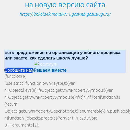
на новую версию сайта
https://shkola4kimovsk-r71.gosweb.gosuslugi.ru/
Есть предложения по организации учебного процесса
или знаете, как сделать школу лучше?
Сообщите нам
Решаем вместе
(function(){
"use strict";function ownKeys(e,t){var
n=Object.keys(e);if(Object.getOwnPropertySymbols){var
r=Object.getOwnPropertySymbols(e);if(t)r=r.filter(function(t)
{return
Object.getOwnPropertyDescriptor(e,t).enumerable});n.push.apply(
n}function _objectSpread(e){for(var t=1;t2&&void
0!==arguments[2]?