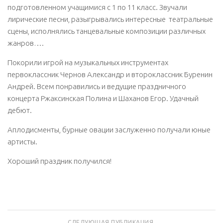
подготовленном учащимися с 1 по 11 класс. Звучали
лирические песни, разыгрывались интересные театральные
сцены, исполнялись танцевальные композиции различных
жанров….
Покорили игрой на музыкальных инструментах
первоклассник Чернов Александр и второклассник Буренин
Андрей. Всем понравились и ведущие праздничного
концерта Ржаксинская Полина и Шаханов Егор. Удачный
дебют.
Аплодисменты, бурные овации заслуженно получали юные
артисты.
Хороший праздник получился!
СЛЕДУЮЩАЯ ПУБЛИКАЦИЯ