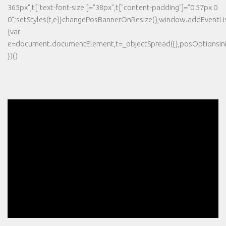
365px",t["text-font-size"]="38px",t["content-padding"]="0 57px 0
0";setStyles(t,e)}changePosBannerOnResize(),window.addEventLi
{var
e=document.documentElement,t=_objectSpread({},posOptionsInit
})()