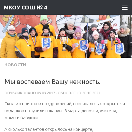
МКОУ СОШ № 4
Skip to content
НОВОСТИ
Мы воспеваем Вашу нежность.
ОПУБЛИКОВАНО
09.03.2017
· ОБНОВЛЕНО
28.10.2021
Сколько приятных поздравлений, оригинальных открыток и
подарков получили накануне 8 марта девочки, учителя,
мамы и бабушки….
А сколько талантов открылось на концерте,