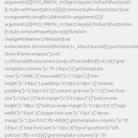
arguments[2]:POS_PREFIX_4;Object.keys(e).forEach(function(r)
{t.style.setProperty(n+r,e[r])})},removeStyles=function(e,t){var
n=arguments.length>2&&void 0!==arguments[2]?
arguments[2]:POS_PREFIX_4;Object.keys(e).forEach(function(e)
{t.style.removeProperty(n+e)})};function
changePosBannerOnResize(){var
e=document.documentElement,t=_objectSpread({},posOptionsInit
show-iframe-wrapper"),r=n?
n.offsetWidth:document.body.offsetWidth;if(r>623)t["grid-
template-columns"]="1fr 245px",t["grid-template-
rows"]="100%",t["max-width"]="1120px",t["min-
height"]="240px",t.padding="0 50px 0 50px",t["content-
padding"]="0 50px 0 0",t["content-grid-row"]="1",t["text-font-
size"]="25px",t["text-margin"]="0 0 24px 0",t["button-min-
height"]="48px",t["button-wrap-margin"]="0 24px 0 0",t["logo-
width"]="91px",t["slogan-font-size"]="15px",t["decor-
margin"]="12px 0 0 0";if(r>900)t["grid-template-columns"]="1fr
335px",t["text-font-size"]="32px",t["bg-url-position"]="left
bottom";if(r>1102)t["grid-template-columns"]="1fr