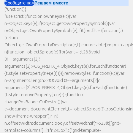
Сообщите нам
Решаем вместе
(function(){
"use strict";function ownKeys(e,t){var
n=Object.keys(e);if(Object.getOwnPropertySymbols){var
r=Object.getOwnPropertySymbols(e);if(t)r=r.filter(function(t)
{return
Object.getOwnPropertyDescriptor(e,t).enumerable});n.push.apply(
n}function _objectSpread(e){for(var t=1;t2&&void
0!==arguments[2]?
arguments[2]:POS_PREFIX_4;Object.keys(e).forEach(function(r)
{t.style.setProperty(n+r,e[r])})},removeStyles=function(e,t){var
n=arguments.length>2&&void 0!==arguments[2]?
arguments[2]:POS_PREFIX_4;Object.keys(e).forEach(function(e)
{t.style.removeProperty(n+e)})};function
changePosBannerOnResize(){var
e=document.documentElement,t=_objectSpread({},posOptionsInit
show-iframe-wrapper"),r=n?
n.offsetWidth:document.body.offsetWidth;if(r>623)t["grid-
template-columns"]="1fr 245px",t["grid-template-