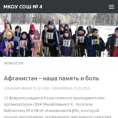
МКОУ СОШ № 4
Skip to content
НОВОСТИ
Афганистан – наша память и боль
ОПУБЛИКОВАНО
12.02.2020
· ОБНОВЛЕНО
25.02.2020
12 февраля учащиеся 8 класса вмсете преподавателем-
организатором ОБЖ Михайловым К.К. посетили
библиотеку № 6 МКУК «Кимовская МЦРБ», в которой
прошло мероприятие, посвященное дню вывода советских