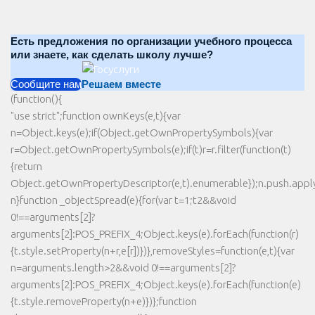
Есть предложения по организации учебного процесса
или знаете, как сделать школу лучше?
Сообщите нам
Решаем вместе
(function(){
"use strict";function ownKeys(e,t){var
n=Object.keys(e);if(Object.getOwnPropertySymbols){var
r=Object.getOwnPropertySymbols(e);if(t)r=r.filter(function(t)
{return
Object.getOwnPropertyDescriptor(e,t).enumerable});n.push.apply(
n}function _objectSpread(e){for(var t=1;t2&&void
0!==arguments[2]?
arguments[2]:POS_PREFIX_4;Object.keys(e).forEach(function(r)
{t.style.setProperty(n+r,e[r])})},removeStyles=function(e,t){var
n=arguments.length>2&&void 0!==arguments[2]?
arguments[2]:POS_PREFIX_4;Object.keys(e).forEach(function(e)
{t.style.removeProperty(n+e)})};function