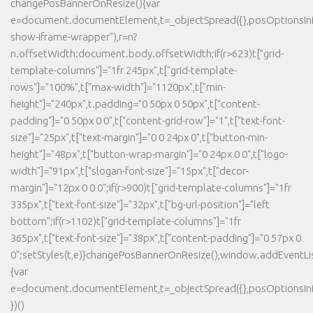
changePosBannerOnResize(){var
e=document.documentElement,t=_objectSpread({},posOptionsInit
show-iframe-wrapper"),r=n?
n.offsetWidth:document.body.offsetWidth;if(r>623)t["grid-
template-columns"]="1fr 245px",t["grid-template-
rows"]="100%",t["max-width"]="1120px",t["min-
height"]="240px",t.padding="0 50px 0 50px",t["content-
padding"]="0 50px 0 0",t["content-grid-row"]="1",t["text-font-
size"]="25px",t["text-margin"]="0 0 24px 0",t["button-min-
height"]="48px",t["button-wrap-margin"]="0 24px 0 0",t["logo-
width"]="91px",t["slogan-font-size"]="15px",t["decor-
margin"]="12px 0 0 0";if(r>900)t["grid-template-columns"]="1fr
335px",t["text-font-size"]="32px",t["bg-url-position"]="left
bottom";if(r>1102)t["grid-template-columns"]="1fr
365px",t["text-font-size"]="38px",t["content-padding"]="0 57px 0
0";setStyles(t,e)}changePosBannerOnResize(),window.addEventLi
{var
e=document.documentElement,t=_objectSpread({},posOptionsInit
})()