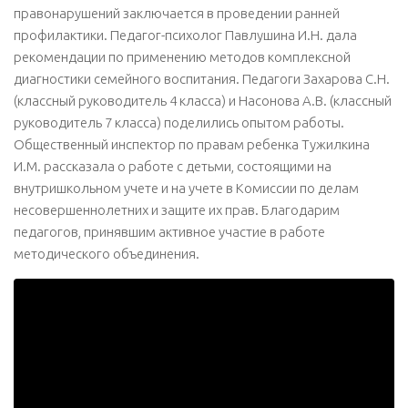
правонарушений заключается в проведении ранней
профилактики. Педагог-психолог Павлушина И.Н. дала
рекомендации по применению методов комплексной
диагностики семейного воспитания. Педагоги Захарова С.Н.
(классный руководитель 4 класса) и Насонова А.В. (классный
руководитель 7 класса) поделились опытом работы.
Общественный инспектор по правам ребенка Тужилкина
И.М. рассказала о работе с детьми, состоящими на
внутришкольном учете и на учете в Комиссии по делам
несовершеннолетних и защите их прав. Благодарим
педагогов, принявшим активное участие в работе
методического объединения.