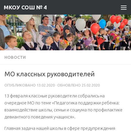
МКОУ СОШ № 4
Skip to content
НОВОСТИ
МО классных руководителей
ОПУБЛИКОВАНО
13.02.2020
· ОБНОВЛЕНО
25.02.2020
13 февраля классные руководители собрались на
очередное МО по теме «Педагогика поддержки ребёнка:
взаимодействие школы, семьи и социума по профилактике
девиантного поведения учащихся».
Главная задача нашей школы в сфере предупреждения